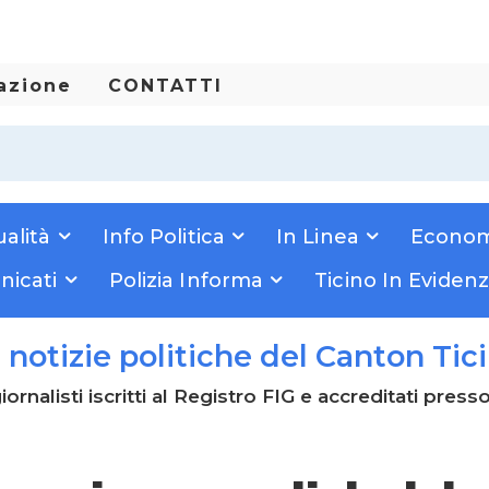
dazione
CONTATTI
ualità
Info Politica
In Linea
Econom
icati
Polizia Informa
Ticino In Eviden
e notizie politiche del Canton Tic
iornalisti iscritti al Registro FIG e accreditati press