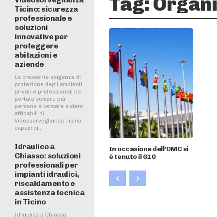
Tag:
Organi
Ticino: sicurezza
professionale e
soluzioni
innovative per
proteggere
abitazioni e
aziende
La crescente esigenza di
protezione degli ambienti
privati e professionali ha
portato sempre più
persone a cercare sistemi
affidabili di
Videosorveglianza Ticino,
capaci di...
Idraulico a
In occasione dell’OMC si
Chiasso: soluzioni
è tenuto il G10
professionali per
impianti idraulici,
riscaldamento e
assistenza tecnica
in Ticino
Idraulico a Chiasso: