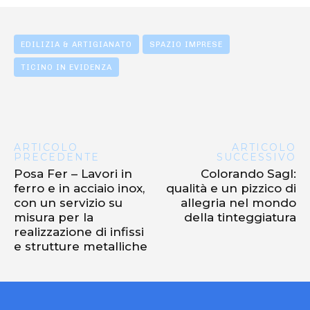
EDILIZIA & ARTIGIANATO
SPAZIO IMPRESE
TICINO IN EVIDENZA
ARTICOLO
ARTICOLO
PRECEDENTE
SUCCESSIVO
Posa Fer – Lavori in
Colorando Sagl:
ferro e in acciaio inox,
qualità e un pizzico di
con un servizio su
allegria nel mondo
misura per la
della tinteggiatura
realizzazione di infissi
e strutture metalliche